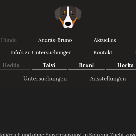
 Hunde
András-Bruno
Aktuelles
Info`s zu Untersuchungen
Kontakt
Hedda
Talvi
Bruni
Horka
a
Untersuchungen
Ausstellungen
folgreich und ohne Einschränkung, in Köln zur Zucht zuge