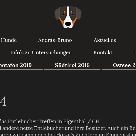
 Hunde
András-Bruno
Aktuelles
Info`s zu Untersuchungen
Kontakt
ntafon 2019
Südtirol 2016
Ostsee 2
14
as Entlebucher Treffen in Eigenthal / CH.
d andere nette Entlebucher und ihre Besitzer. Auch ein B
waren wir dann noch bei Horka`s Züchtern im Emmental un